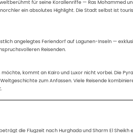
st weltberühmt für seine Korallenriffe — Ras Mohammed un
rchler ein absolutes Highlight. Die Stadt selbst ist touri
nstlich angelegtes Feriendorf auf Lagunen-Inseln — exklu
 anspruchsvolleren Reisenden.
möchte, kommt an Kairo und Luxor nicht vorbei. Die Pyram
 Weltgeschichte zum Anfassen. Viele Reisende kombinie
.
eträgt die Flugzeit nach Hurghada und Sharm El Sheikh