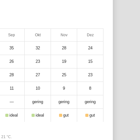
Sep
Okt
Nov
Dez
35
32
28
24
26
23
19
15
28
27
25
23
11
10
9
8
—
gering
gering
gering
ideal
ideal
gut
gut
 21 °C.