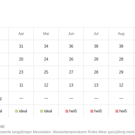
Apr
Mai
Jun
Jul
Aug
31
34
36
38
38
20
24
26
28
28
23
25
27
28
29
11
12
13
13
12
g
—
—
—
—
—
al
ideal
ideal
heiß
heiß
heiß
ug)
hnittswerte langjähriger Messdaten. Wassertemperaturen Rotes Meer ganzjährig mind.