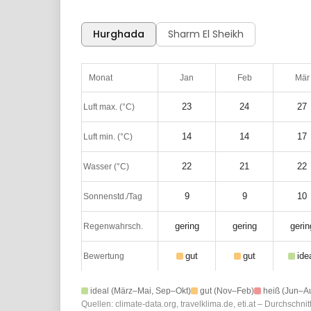
Hurghada
Sharm El Sheikh
Monat
Jan
Feb
Mär
23
24
27
Luft max. (°C)
14
14
17
Luft min. (°C)
22
21
22
Wasser (°C)
9
9
10
Sonnenstd./Tag
gering
gering
gerin
Regenwahrsch.
gut
gut
ide
Bewertung
ideal (März–Mai, Sep–Okt)
gut (Nov–Feb)
heiß (Jun–A
Quellen: climate-data.org, travelklima.de, eti.at – Durchsc