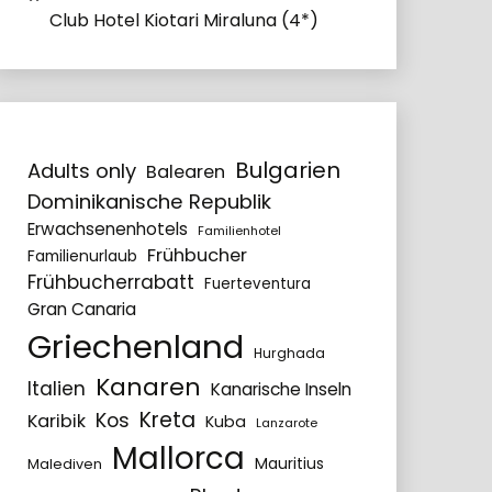
Club Hotel Kiotari Miraluna (4*)
Bulgarien
Adults only
Balearen
Dominikanische Republik
Erwachsenenhotels
Familienhotel
Frühbucher
Familienurlaub
Frühbucherrabatt
Fuerteventura
Gran Canaria
Griechenland
Hurghada
Kanaren
Italien
Kanarische Inseln
Kreta
Kos
Karibik
Kuba
Lanzarote
Mallorca
Mauritius
Malediven