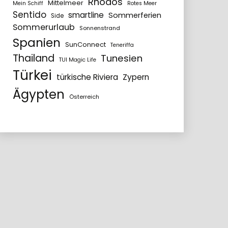
Rhodos
Mittelmeer
Mein Schiff
Rotes Meer
Sentido
smartline
Sommerferien
Side
Sommerurlaub
Sonnenstrand
Spanien
SunConnect
Teneriffa
Thailand
Tunesien
TUI Magic Life
Türkei
türkische Riviera
Zypern
Ägypten
Österreich