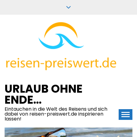
Skip
to
content
URLAUB OHNE
ENDE…
Eintauchen in die Welt des Reisens und sich
dabei von reisen-preiswert.de inspirieren
lassen!