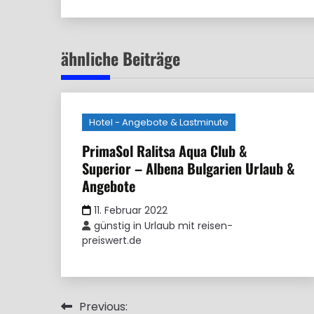
ähnliche Beiträge
Hotel - Angebote & Lastminute
PrimaSol Ralitsa Aqua Club &
Superior – Albena Bulgarien Urlaub &
Angebote
11. Februar 2022
günstig in Urlaub mit reisen-
preiswert.de
Beitragsnavigation
Previous: