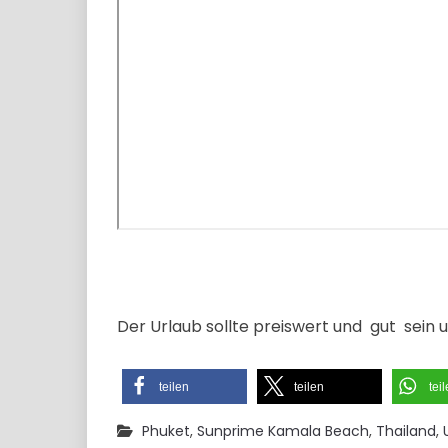
Der Urlaub sollte preiswert und gut sein un
teilen
teilen
tei
Phuket
,
Sunprime Kamala Beach
,
Thailand
,