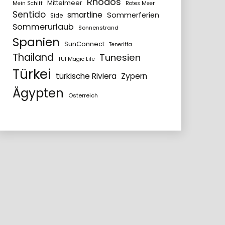
Rhodos
Mittelmeer
Mein Schiff
Rotes Meer
Sentido
smartline
Sommerferien
Side
Sommerurlaub
Sonnenstrand
Spanien
SunConnect
Teneriffa
Thailand
Tunesien
TUI Magic Life
Türkei
türkische Riviera
Zypern
Ägypten
Österreich