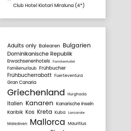
Club Hotel Kiotari Miraluna (4*)
Bulgarien
Adults only
Balearen
Dominikanische Republik
Erwachsenenhotels
Familienhotel
Frühbucher
Familienurlaub
Frühbucherrabatt
Fuerteventura
Gran Canaria
Griechenland
Hurghada
Kanaren
Italien
Kanarische Inseln
Kreta
Kos
Karibik
Kuba
Lanzarote
Mallorca
Mauritius
Malediven