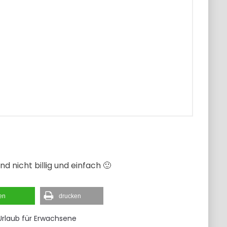
d nicht billig und einfach 🙂
len
drucken
Urlaub für Erwachsene