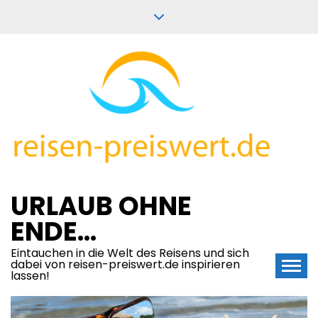
Skip
to
content
URLAUB OHNE
ENDE…
Eintauchen in die Welt des Reisens und sich
dabei von reisen-preiswert.de inspirieren
lassen!