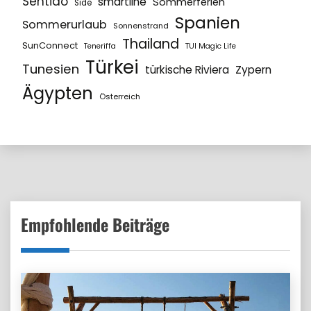
Sentido
smartline
Sommerferien
Side
Spanien
Sommerurlaub
Sonnenstrand
Thailand
SunConnect
Teneriffa
TUI Magic Life
Türkei
Tunesien
türkische Riviera
Zypern
Ägypten
Österreich
Empfohlende Beiträge