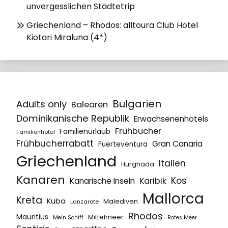
unvergesslichen Städtetrip
Griechenland – Rhodos: alltoura Club Hotel
Kiotari Miraluna (4*)
Bulgarien
Adults only
Balearen
Dominikanische Republik
Erwachsenenhotels
Frühbucher
Familienurlaub
Familienhotel
Frühbucherrabatt
Gran Canaria
Fuerteventura
Griechenland
Italien
Hurghada
Kanaren
Kos
Karibik
Kanarische Inseln
Mallorca
Kreta
Kuba
Malediven
Lanzarote
Rhodos
Mauritius
Mittelmeer
Mein Schiff
Rotes Meer