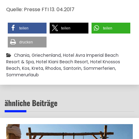
Quelle: Presse FTI 13. 04.2017
teilen
teilen
teilen
drucken
Chania
,
Griechenland
,
Hotel Avra Imperial Beach
Resort & Spa
,
Hotel Kiani Beach Resort
,
Hotel Knossos
Beach
,
Kos
,
Kreta
,
Rhodos
,
Santorin
,
Sommerferien
,
Sommerurlaub
ähnliche Beiträge