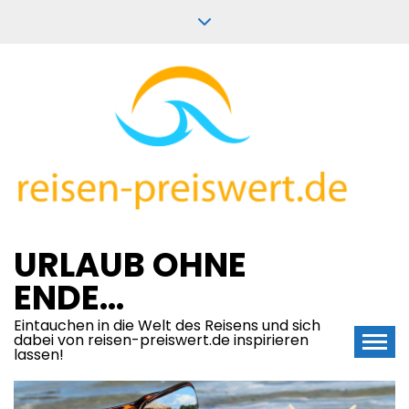
Skip
to
content
URLAUB OHNE
ENDE…
Eintauchen in die Welt des Reisens und sich
dabei von reisen-preiswert.de inspirieren
lassen!