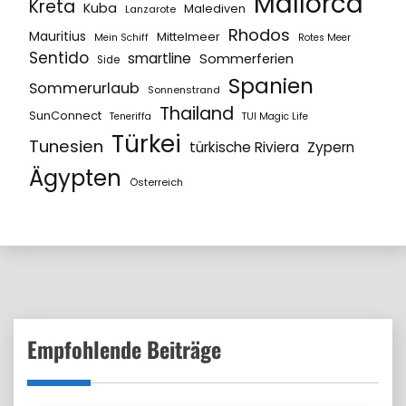
Mallorca
Kreta
Kuba
Malediven
Lanzarote
Rhodos
Mauritius
Mittelmeer
Mein Schiff
Rotes Meer
Sentido
smartline
Sommerferien
Side
Spanien
Sommerurlaub
Sonnenstrand
Thailand
SunConnect
Teneriffa
TUI Magic Life
Türkei
Tunesien
türkische Riviera
Zypern
Ägypten
Österreich
Empfohlende Beiträge