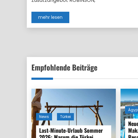
Zusatzangebot ROBINSON,
mehr lesen
Empfohlende Beiträge
Ägyp
News
Türkei
Neue
Last-Minute-Urlaub Sommer
Maka
2026: Warum die Türkei
Reso