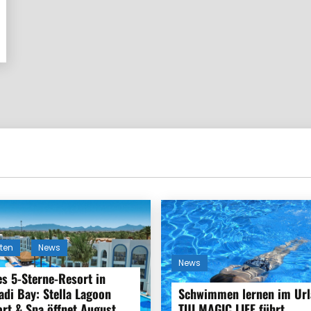
ten
News
News
s 5-Sterne-Resort in
di Bay: Stella Lagoon
Schwimmen lernen im Url
rt & Spa öffnet August
TUI MAGIC LIFE führt