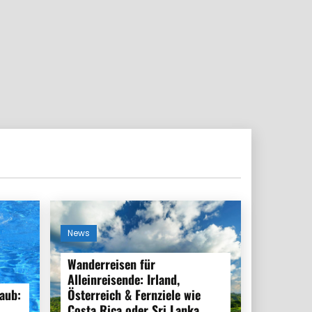
News
Wanderreisen für
Alleinreisende: Irland,
aub:
Österreich & Fernziele wie
Costa Rica oder Sri Lanka