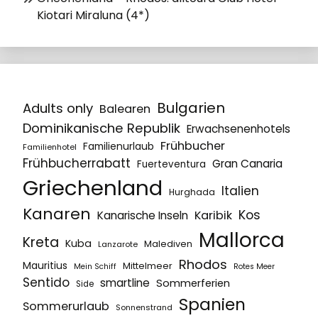
Kiotari Miraluna (4*)
Bulgarien
Adults only
Balearen
Dominikanische Republik
Erwachsenenhotels
Frühbucher
Familienurlaub
Familienhotel
Frühbucherrabatt
Gran Canaria
Fuerteventura
Griechenland
Italien
Hurghada
Kanaren
Kos
Karibik
Kanarische Inseln
Mallorca
Kreta
Kuba
Malediven
Lanzarote
Rhodos
Mauritius
Mittelmeer
Mein Schiff
Rotes Meer
Sentido
smartline
Sommerferien
Side
Spanien
Sommerurlaub
Sonnenstrand