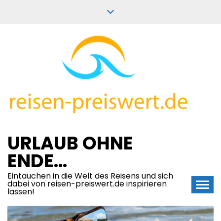
Skip
to
content
URLAUB OHNE
ENDE…
Eintauchen in die Welt des Reisens und sich
dabei von reisen-preiswert.de inspirieren
lassen!