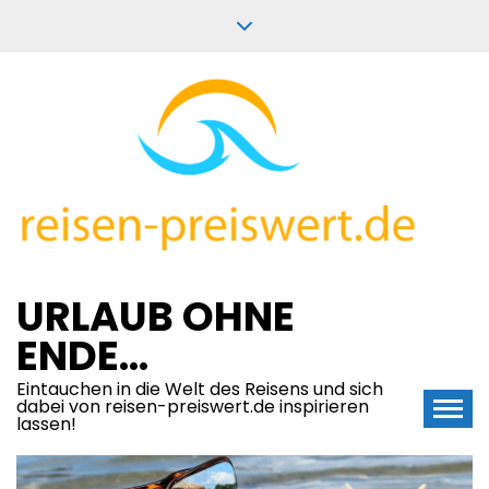
Skip
to
content
URLAUB OHNE
ENDE…
Eintauchen in die Welt des Reisens und sich
dabei von reisen-preiswert.de inspirieren
lassen!