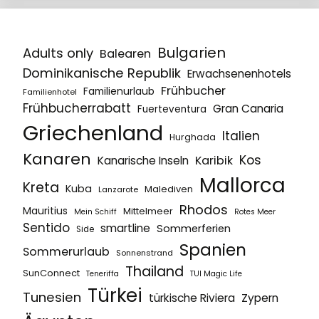
Bulgarien
Adults only
Balearen
Dominikanische Republik
Erwachsenenhotels
Frühbucher
Familienurlaub
Familienhotel
Frühbucherrabatt
Gran Canaria
Fuerteventura
Griechenland
Italien
Hurghada
Kanaren
Kos
Karibik
Kanarische Inseln
Mallorca
Kreta
Kuba
Malediven
Lanzarote
Rhodos
Mauritius
Mittelmeer
Mein Schiff
Rotes Meer
Sentido
smartline
Sommerferien
Side
Spanien
Sommerurlaub
Sonnenstrand
Thailand
SunConnect
Teneriffa
TUI Magic Life
Türkei
Tunesien
türkische Riviera
Zypern