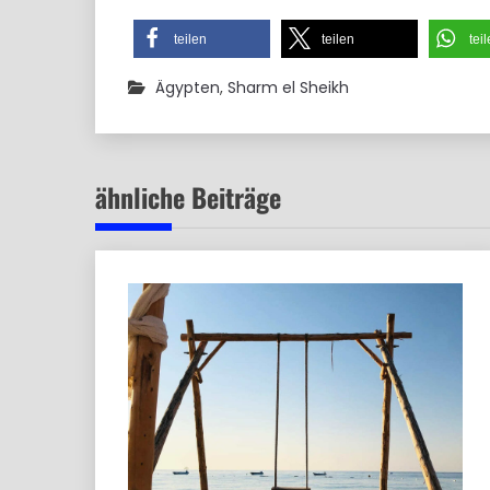
teilen
teilen
tei
Ägypten
,
Sharm el Sheikh
ähnliche Beiträge