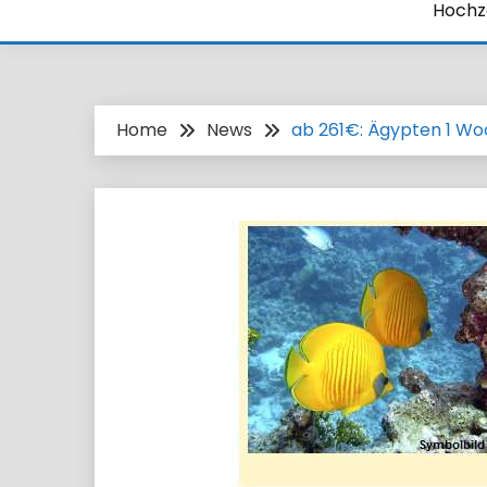
Hochze
Home
News
ab 261€: Ägypten 1 Woch