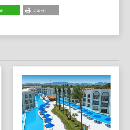
len
drucken