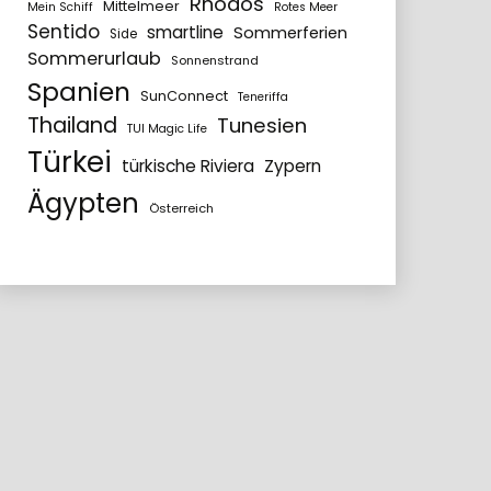
Rhodos
Mittelmeer
Mein Schiff
Rotes Meer
Sentido
smartline
Sommerferien
Side
Sommerurlaub
Sonnenstrand
Spanien
SunConnect
Teneriffa
Thailand
Tunesien
TUI Magic Life
Türkei
türkische Riviera
Zypern
Ägypten
Österreich