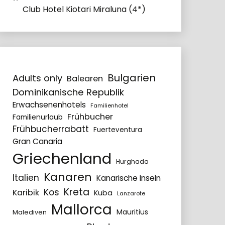
Club Hotel Kiotari Miraluna (4*)
Bulgarien
Adults only
Balearen
Dominikanische Republik
Erwachsenenhotels
Familienhotel
Frühbucher
Familienurlaub
Frühbucherrabatt
Fuerteventura
Gran Canaria
Griechenland
Hurghada
Kanaren
Italien
Kanarische Inseln
Kreta
Kos
Karibik
Kuba
Lanzarote
Mallorca
Mauritius
Malediven