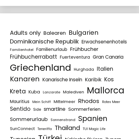
Bulgarien
Adults only
Balearen
Dominikanische Republik
Erwachsenenhotels
Frühbucher
Familienurlaub
Familienhotel
Frühbucherrabatt
Gran Canaria
Fuerteventura
Griechenland
Italien
Hurghada
Kanaren
Kos
Karibik
Kanarische Inseln
Mallorca
Kreta
Kuba
Malediven
Lanzarote
Rhodos
Mauritius
Mittelmeer
Mein Schiff
Rotes Meer
Sentido
smartline
Sommerferien
Side
Spanien
Sommerurlaub
Sonnenstrand
Thailand
SunConnect
Teneriffa
TUI Magic Life
Türkei