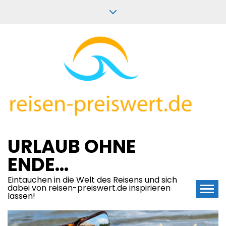
Skip
to
content
URLAUB OHNE
ENDE…
Eintauchen in die Welt des Reisens und sich
dabei von reisen-preiswert.de inspirieren
lassen!