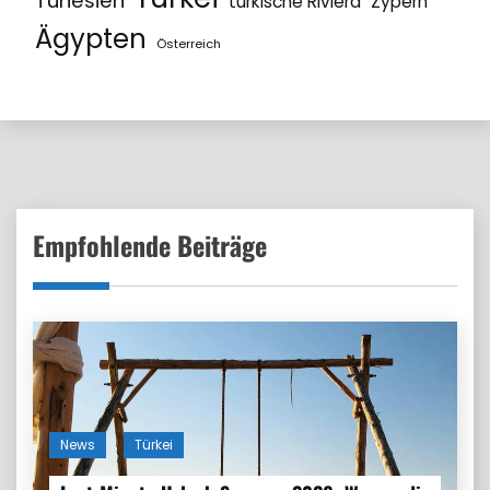
Tunesien
türkische Riviera
Zypern
Ägypten
Österreich
Empfohlende Beiträge
News
Türkei