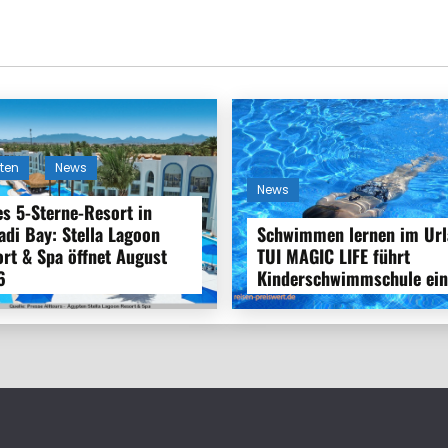
ten
News
News
s 5-Sterne-Resort in
di Bay: Stella Lagoon
Schwimmen lernen im Url
rt & Spa öffnet August
TUI MAGIC LIFE führt
6
Kinderschwimmschule ein