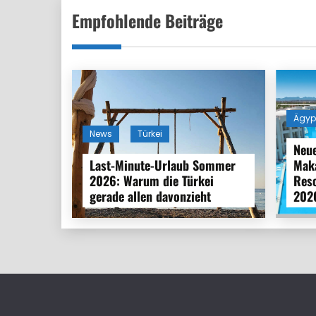
Empfohlende Beiträge
Ägyp
News
Türkei
Neue
Last-Minute-Urlaub Sommer
Maka
2026: Warum die Türkei
Reso
gerade allen davonzieht
202