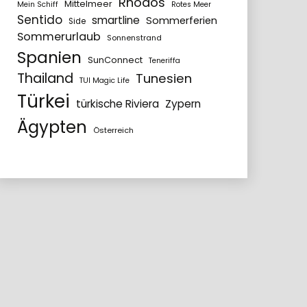
Rhodos
Mittelmeer
Mein Schiff
Rotes Meer
Sentido
smartline
Sommerferien
Side
Sommerurlaub
Sonnenstrand
Spanien
SunConnect
Teneriffa
Thailand
Tunesien
TUI Magic Life
Türkei
türkische Riviera
Zypern
Ägypten
Österreich