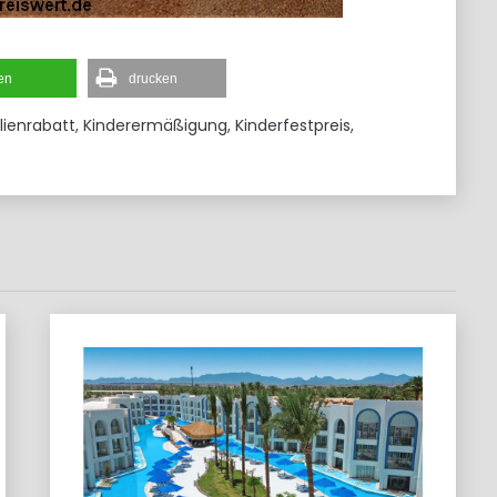
len
drucken
lienrabatt
,
Kinderermäßigung
,
Kinderfestpreis
,