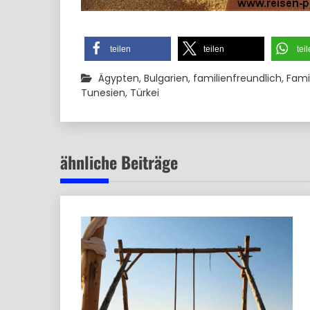
teilen
teilen
tei
Ägypten
,
Bulgarien
,
familienfreundlich
,
Fami
Tunesien
,
Türkei
ähnliche Beiträge