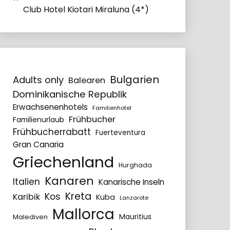
Club Hotel Kiotari Miraluna (4*)
Bulgarien
Adults only
Balearen
Dominikanische Republik
Erwachsenenhotels
Familienhotel
Frühbucher
Familienurlaub
Frühbucherrabatt
Fuerteventura
Gran Canaria
Griechenland
Hurghada
Kanaren
Italien
Kanarische Inseln
Kreta
Kos
Karibik
Kuba
Lanzarote
Mallorca
Mauritius
Malediven